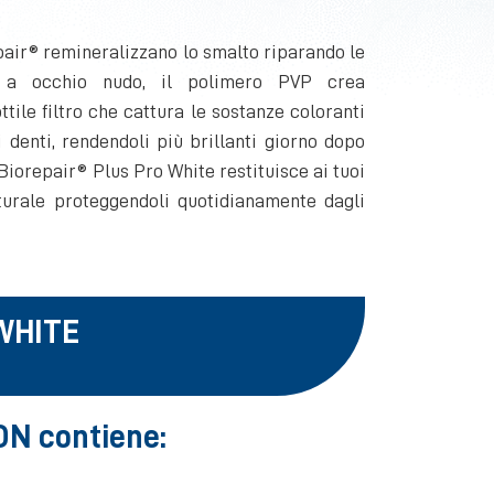
air® remineralizzano lo smalto riparando le
ili a occhio nudo, il polimero PVP crea
le filtro che cattura le sostanze coloranti
 denti, rendendoli più brillanti giorno dopo
 Biorepair® Plus Pro White restituisce ai tuoi
turale proteggendoli quotidianamente dagli
WHITE
ON contiene: