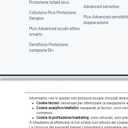
Protezione totale plus
Advanced sensitive
Collutorio Plus Protezione
Plus Advanced sensibili
Gengive
doppia azione
Plus Advanced scudo attivo
smalto
Dentifricio Protezione
completa 50+
Informiamo che in questo sito possono essere utilizzati diversi
Cookie tecnici
: necessari per ottimizzare la navigazione e
COSWELL SPA Via P. Gobetti n. 4 – 40050 Funo di Argelat
Cookie analytics/statistici
: equiparati ai tecnici, sono ne
Codice fiscale e n. d’iscrizione del Registro delle Imp
consenso.
sociale: € 27.867.000,00 i.v.
Cookie di profilazione/marketing
: sono utilizzati, solo pr
Società soggetta all’attività di Direzione e coordinament
Ti chiediamo di effettuare le tue scelte sull’utilizzo dei cooki
La chiusura del presente banner comporterà il permanere dei so