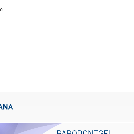
io
IANA
PARODONTGEL