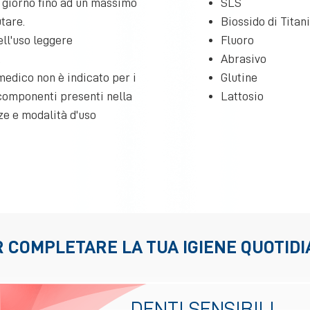
l giorno fino ad un massimo
SLS
tare.
Biossido di Titan
ll'uso leggere
Fluoro
.
Abrasivo
edico non è indicato per i
Glutine
 componenti presenti nella
Lattosio
ze e modalità d'uso
 COMPLETARE LA TUA IGIENE QUOTID
DENTI SENSIBILI