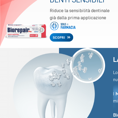
Riduce la sensibilità dentinale
già dalla prima applicazione
SCOPRI
L
Lo
nu
I
M
mi
Bi