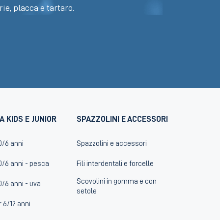
rie, placca e tartaro.
A KIDS E JUNIOR
SPAZZOLINI E ACCESSORI
0/6 anni
Spazzolini e accessori
0/6 anni - pesca
Fili interdentali e forcelle
Scovolini in gomma e con
0/6 anni - uva
setole
r 6/12 anni