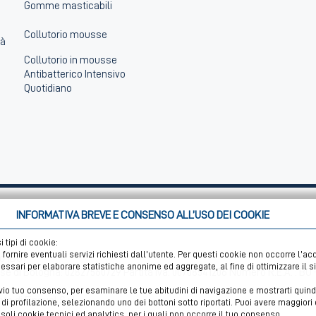
Gomme masticabili
Collutorio mousse
tà
Collutorio in mousse
Antibatterico Intensivo
Quotidiano
INFORMATIVA BREVE E CONSENSO ALL’USO DEI COOKIE
 tipi di cookie:
 fornire eventuali servizi richiesti dall’utente. Per questi cookie non occorre l’a
o (BO)
cessari per elaborare statistiche anonime ed aggregate, al fine di ottimizzare il s
rese di Bologna: 02827560729 Partita Iva: 00708541206 Numero R.E.A. : BO 
evio tuo consenso, per esaminare le tue abitudini di navigazione e mostrarti quindi 
o di Fingual S.r.l.
e di profilazione, selezionando uno dei bottoni sotto riportati. Puoi avere maggior
li cookie tecnici ed analytics, per i quali non occorre il tuo consenso.
®