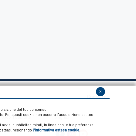
x
Contatti
cquisizione del tuo consenso.
ito. Per questi cookie non occorre l’acquisizione del tuo
– 336611 Capitale
Seguici:
avvisi pubblicitari mirati, in linea con le tue preferenze.
i dettagli visionando
l’Informativa estesa cookie
.