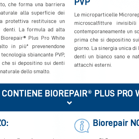
PVP
lto, che forma una barriera
aturale alla superficie dei
Le microparticelle Microrep
a protettiva restituisce un
microscalfitture invisib
i denti. La formula ad alta
contemporaneamente un sotti
 Biorepair® Plus Pro White
prima che si depositino sui
alto in più* prevenendone
giorno. La sinergia unica di
a tecnologia sbiancante PVP,
denti un bianco sano e na
 che si depositino sui denti
attacchi esterni.
naturale dello smalto.
 CONTIENE BIOREPAIR® PLUS PRO 
O:
Biorepair N