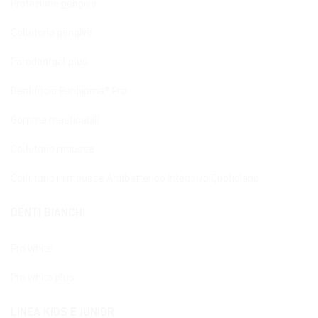
Protezione gengive
Collutorio gengive
Parodontgel plus
Dentifricio Peribioma® Pro
Gomme masticabili
Collutorio mousse
Collutorio in mousse Antibatterico Intensivo Quotidiano
DENTI BIANCHI
Pro white
Pro white plus
LINEA KIDS E JUNIOR