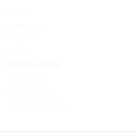
Kids 0/6 anni
Kids 0/6 anni - pesca
Kids 0/6 anni - uva
Junior 6/12 anni
SPAZZOLINI E ACCESSORI
Spazzolini e accessori
Fili interdentali e forcelle
Scovolini in gomma e con setole