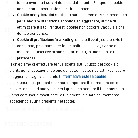
fornire eventuali servizi richiesti dall’utente. Per questi cookie
Plus Advanced scudo attivo smalto
non occorre l’acquisizione del tuo consenso.
Cookie analytics/statistici
: equiparati ai tecnici, sono necessari
Dentifricio Protezione completa 50+
per elaborare statistiche anonime ed aggregate, al fine di
ottimizzare il sito. Per questi cookie non occorre l’acquisizione
DENTI SENSIBILI
del tuo consenso.
Cookie di profilazione/marketing
: sono utilizzati, solo previo tuo
consenso, per esaminare le tue abitudini di navigazione e
Fast sensitive repair
mostrarti quindi avvisi pubblicitari mirati, in linea con le tue
preferenze.
Collutorio 3 in 1
Ti chiediamo di effettuare le tue scelte sull’utilizzo dei cookie di
profilazione, selezionando uno dei bottoni sotto riportati. Puoi avere
Denti sensibili plus
maggiori dettagli visionando
l’Informativa estesa cookie
.
La chiusura del presente banner comporterà il permanere dei soli
Trattamento d'urto desensibilizzante
cookie tecnici ed analytics, per i quali non occorre il tuo consenso.
Potrai comunque modificare le tue scelte in qualsiasi momento,
Advanced sensitive
accedendo al link presente nel footer.
Plus Advanced sensibilità doppia azione
PROTEZIONE GENGIVE