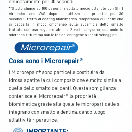
delicatamente per 30 secondi.
**Studio clinico su 100 pazienti, risultato medio ottenuto con Shiff
Air Index and VAS dopo un utilizzo del prodotto per 30
secondi.*Effetto di coating biomimetico temporaneo di Bicotix che
si deposita in modo omogeneo sulla superficie dello smalto
trattato con uso regolare almeno 2 volte al giorno, coprendo le
microscalfitture ma non le lesioni cariogene o i denti scheggiati.
Cosa sono i Microrepair®
I Microrepair® sono particelle costituire da
Idrossiapatite la cui composizione è molto simile a
quella dello smalto dei denti. Questa somiglianza
conferisce ai Microrepair® la proprietà
biomimetica grazie alla quale le microparticelle si
integrano con smalto e dentina, dando luogo
all'attività riparatrice.
IMPORTANTE: