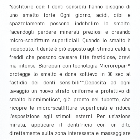
"sostituire con: I denti sensibili hanno bisogno di
uno smalto forte Ogni giorno, acidi, cibi e
spazzolamento possono indebolire lo smalto,
facendogli perdere minerali preziosi e creando
micro-scalfitture superficiali. Quando lo smalto è
indebolito, il dente è più esposto agli stimoli caldi e
freddi che possono causare fitte fastidiose, brevi
ma intense. Biorepair con tecnologia Microrepair®
protegge lo smalto e dona sollievo in 30 sec al
fastidio dei denti sensibili**.Deposita ad ogni
lavaggio un nuovo strato uniforme e protettivo di
smalto biomimetico*, già pronto nel tubetto, che
ricopre le micro-scalfitture superficiali e riduce
l’esposizione agli stimoli esterni. Per un'azione
mirata, applicare il dentifricio con un dito
direttamente sulla zona interessata e massaggiare