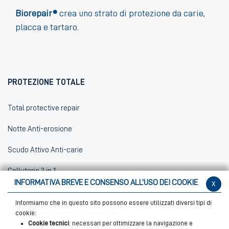
Biorepair®
crea uno strato di protezione da carie,
placca e tartaro.
PROTEZIONE TOTALE
Total protective repair
Notte Anti-erosione
Scudo Attivo Anti-carie
Collutorio 3 in 1
INFORMATIVA BREVE E CONSENSO ALL’USO DEI COOKIE
x
Protezione totale plus
Informiamo che in questo sito possono essere utilizzati diversi tipi di
Collutorio Plus Protezione Gengive
cookie:
Cookie tecnici
: necessari per ottimizzare la navigazione e