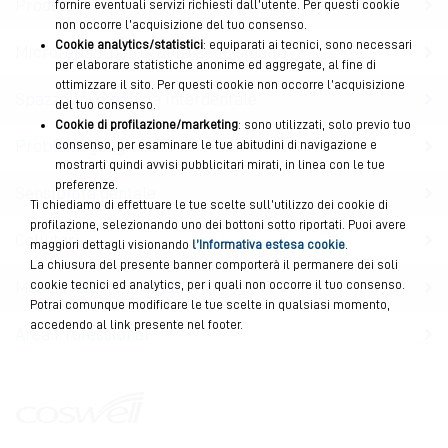
Prodotti
fornire eventuali servizi richiesti dall’utente. Per questi cookie
non occorre l’acquisizione del tuo consenso.
Cookie analytics/statistici
: equiparati ai tecnici, sono necessari
Microrepair per la cura dello smalto
per elaborare statistiche anonime ed aggregate, al fine di
ottimizzare il sito. Per questi cookie non occorre l’acquisizione
Spazzolini e pulizia interdentale
del tuo consenso.
Cookie di profilazione/marketing
: sono utilizzati, solo previo tuo
Problemi gengivali
consenso, per esaminare le tue abitudini di navigazione e
mostrarti quindi avvisi pubblicitari mirati, in linea con le tue
preferenze.
Sensibilità dentale
Ti chiediamo di effettuare le tue scelte sull’utilizzo dei cookie di
profilazione, selezionando uno dei bottoni sotto riportati. Puoi avere
Collutori
maggiori dettagli visionando
l’Informativa estesa cookie
.
La chiusura del presente banner comporterà il permanere dei soli
cookie tecnici ed analytics, per i quali non occorre il tuo consenso.
Mese protezione smalto
Potrai comunque modificare le tue scelte in qualsiasi momento,
accedendo al link presente nel footer.
Area Professional