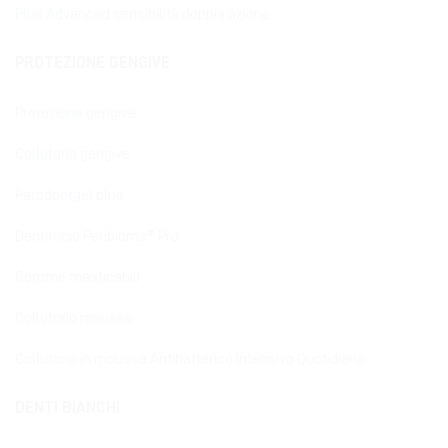
Plus Advanced sensibilità doppia azione
PROTEZIONE GENGIVE
Protezione gengive
Collutorio gengive
Parodontgel plus
Dentifricio Peribioma® Pro
Gomme masticabili
Collutorio mousse
Collutorio in mousse Antibatterico Intensivo Quotidiano
DENTI BIANCHI