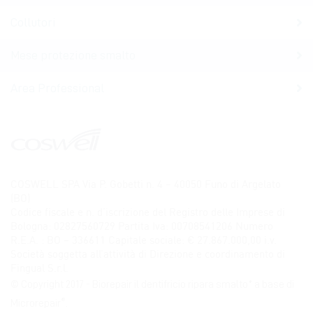
Collutori
Mese protezione smalto
Area Professional
COSWELL SPA Via P. Gobetti n. 4 – 40050 Funo di Argelato
(BO)
Codice fiscale e n. d’iscrizione del Registro delle Imprese di
Bologna: 02827560729 Partita Iva: 00708541206 Numero
R.E.A. : BO – 336611 Capitale sociale: € 27.867.000,00 i.v.
Società soggetta all’attività di Direzione e coordinamento di
Fingual S.r.l.
© Copyright 2017 - Biorepair il dentifricio ripara smalto* a base di
®
Microrepair
.