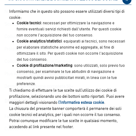
Informiamo che in questo sito possono essere utilizzati diversi tipi di
Notte Anti-erosione
cookie:
Cookie tecnici
: necessari per ottimizzare la navigazione e
Scudo Attivo Anti-carie
fornire eventuali servizi richiesti dall’utente. Per questi cookie
non occorre l’acquisizione del tuo consenso.
Collutorio 3 in 1
Cookie analytics/statistici
: equiparati ai tecnici, sono necessari
per elaborare statistiche anonime ed aggregate, al fine di
Protezione totale plus
ottimizzare il sito. Per questi cookie non occorre l’acquisizione
del tuo consenso.
Collutorio Plus Protezione Gengive
Cookie di profilazione/marketing
: sono utilizzati, solo previo tuo
consenso, per esaminare le tue abitudini di navigazione e
Plus Advanced scudo attivo smalto
mostrarti quindi avvisi pubblicitari mirati, in linea con le tue
preferenze.
Dentifricio Protezione completa 50+
Ti chiediamo di effettuare le tue scelte sull’utilizzo dei cookie di
profilazione, selezionando uno dei bottoni sotto riportati. Puoi avere
DENTI SENSIBILI
maggiori dettagli visionando
l’Informativa estesa cookie
.
La chiusura del presente banner comporterà il permanere dei soli
cookie tecnici ed analytics, per i quali non occorre il tuo consenso.
Fast sensitive repair
Potrai comunque modificare le tue scelte in qualsiasi momento,
accedendo al link presente nel footer.
Collutorio 3 in 1