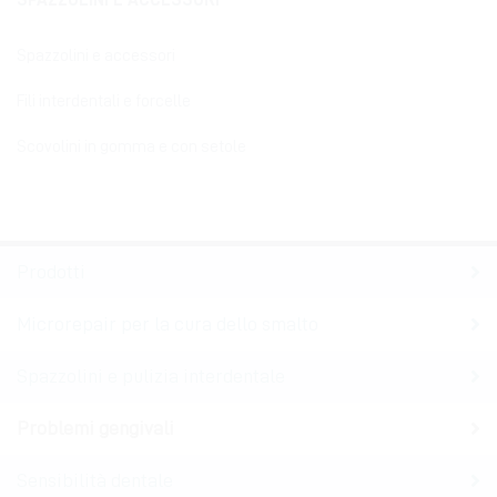
SPAZZOLINI E ACCESSORI
Spazzolini e accessori
Fili interdentali e forcelle
Scovolini in gomma e con setole
Prodotti
Microrepair per la cura dello smalto
Spazzolini e pulizia interdentale
Problemi gengivali
Sensibilità dentale