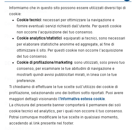
Informiamo che in questo sito possono essere utilizzati diversi tipi di
Protezione totale plus
cookie:
Cookie tecnici
: necessari per ottimizzare la navigazione e
Collutorio Plus Protezione Gengive
fornire eventuali servizi richiesti dall’utente. Per questi cookie
non occorre l’acquisizione del tuo consenso.
Plus Advanced scudo attivo smalto
Cookie analytics/statistici
: equiparati ai tecnici, sono necessari
per elaborare statistiche anonime ed aggregate, al fine di
Dentifricio Protezione completa 50+
ottimizzare il sito. Per questi cookie non occorre l’acquisizione
del tuo consenso.
Cookie di profilazione/marketing
: sono utilizzati, solo previo tuo
DENTI SENSIBILI
consenso, per esaminare le tue abitudini di navigazione e
mostrarti quindi avvisi pubblicitari mirati, in linea con le tue
Fast sensitive repair
preferenze.
Ti chiediamo di effettuare le tue scelte sull’utilizzo dei cookie di
Collutorio 3 in 1
profilazione, selezionando uno dei bottoni sotto riportati. Puoi avere
maggiori dettagli visionando
l’Informativa estesa cookie
.
Denti sensibili plus
La chiusura del presente banner comporterà il permanere dei soli
cookie tecnici ed analytics, per i quali non occorre il tuo consenso.
Trattamento d'urto desensibilizzante
Potrai comunque modificare le tue scelte in qualsiasi momento,
accedendo al link presente nel footer.
Advanced sensitive