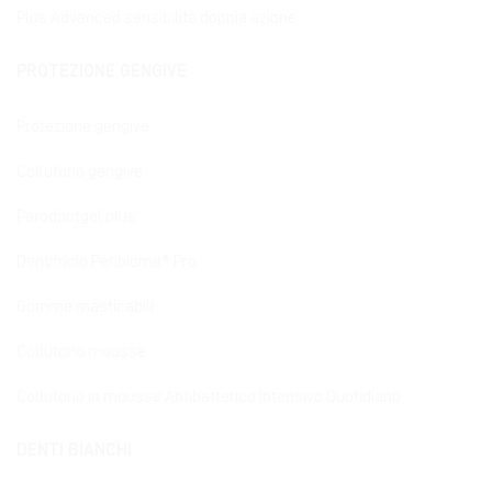
Plus Advanced sensibilità doppia azione
PROTEZIONE GENGIVE
Protezione gengive
Collutorio gengive
Parodontgel plus
Dentifricio Peribioma® Pro
Gomme masticabili
Collutorio mousse
Collutorio in mousse Antibatterico Intensivo Quotidiano
DENTI BIANCHI