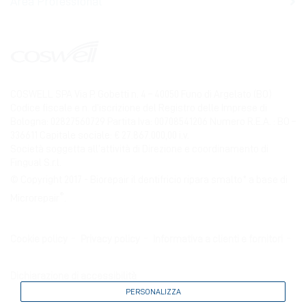
Area Professional
COSWELL SPA Via P. Gobetti n. 4 – 40050 Funo di Argelato (BO)
Codice fiscale e n. d’iscrizione del Registro delle Imprese di
Bologna: 02827560729 Partita Iva: 00708541206 Numero R.E.A. : BO –
336611 Capitale sociale: € 27.867.000,00 i.v.
Società soggetta all’attività di Direzione e coordinamento di
Fingual S.r.l.
© Copyright 2017 - Biorepair il dentifricio ripara smalto* a base di
®
Microrepair
.
Cookie policy
Privacy policy
Informativa a clienti e fornitori
Dichiarazione di accessibilità
PERSONALIZZA