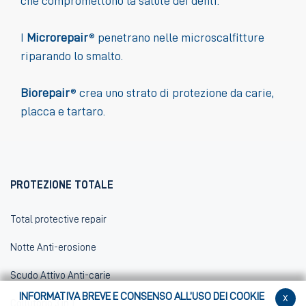
che compromettono la salute dei denti.
I
Microrepair
® penetrano nelle microscalfitture
riparando lo smalto.
Biorepair
® crea uno strato di protezione da carie,
placca e tartaro.
PROTEZIONE TOTALE
Total protective repair
Notte Anti-erosione
Scudo Attivo Anti-carie
INFORMATIVA BREVE E CONSENSO ALL’USO DEI COOKIE
x
Collutorio 3 in 1