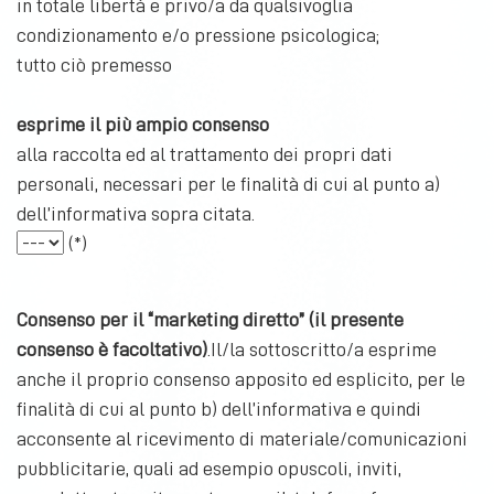
in totale libertà e privo/a da qualsivoglia
di processi automatizzati e applicate a dati personali o 
condizionamento e/o pressione psicologica;
raccolta, la registrazione, l’organizzazione, la struttura
tutto ciò premesso
l’adattamento o la modifica, l’estrazione, la consultazio
mediante trasmissione, diffusione o qualsiasi altra form
esprime il più ampio consenso
raffronto o l’interconnessione, la limitazione, la cancell
alla raccolta ed al trattamento dei propri dati
premesso, ai sensi dell'articolo 13 del Regolamento Eur
personali, necessari per le finalità di cui al punto a)
dell’informativa sopra citata.
La informiamo
(*)
che la raccolta ed il trattamento dei dati personali sara
scrivente in conformità a quanto segue:
Consenso per il “marketing diretto” (il presente
a)
finalità generali
: i dati saranno trattati per soddisfare
consenso è facoltativo)
.Il/la sottoscritto/a esprime
corretto svolgimento degli adempimenti burocratici, cont
anche il proprio consenso apposito ed esplicito, per le
tecnici e per le attività aziendali obbligatorie per le
finalità di cui al punto b) dell’informativa e quindi
inerenti ai rapporti in essere;
acconsente al ricevimento di materiale/comunicazioni
b)
finalità di “marketing diretto”
: i suoi dati potranno ess
pubblicitarie, quali ad esempio opuscoli, inviti,
esclusivamente previo suo libero, facoltativo, apposito