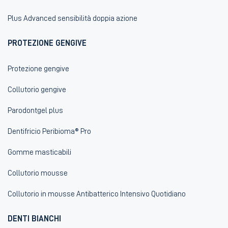
Data: 20/04/2018
Plus Advanced sensibilità doppia azione
Il titolare del trattamento
PROTEZIONE GENGIVE
Coswell S
Protezione gengive
Collutorio gengive
Parodontgel plus
Dentifricio Peribioma® Pro
Gomme masticabili
Collutorio mousse
Collutorio in mousse Antibatterico Intensivo Quotidiano
DENTI BIANCHI