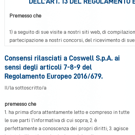
DELL’ART. 13 DEL REGOLAMENTO 
Premesso che
1) a seguito di sue visite a nostri siti web, di compilazio
partecipazione a nostri concorsi, del ricevimento di sue 
preliminari, di indagini e ricerche di mercato, di eventu
commerciali, la nostra società si troverà a raccogliere e 
Consensi rilasciati a Coswell S.p.A. ai
2) le specifichiamo sin d’ora per chiarezza, le seguenti
sensi degli articoli 7-8-9 del
Europeo 2016/679:
Regolamento Europeo 2016/679.
Dato personale
: qualsiasi informazione riguardante una 
Il/la sottoscritto/a
identificabile («interessato»); si considera identificabi
identificata, direttamente o indirettamente, con partico
premesso che
identificativo come il nome, un numero di identificazione,
1. ha prima d’ora attentamente letto e compreso in tutte
identificativo online o a uno o più elementi caratteristici
le sue parti l’informativa di cui sopra; 2. è
fisiologica, genetica, psichica, economica, culturale o so
perfettamente a conoscenza dei propri diritti; 3. agisce
Trattamento
: qualsiasi operazione o insieme di operazio