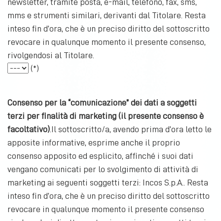
newsletter, tramite posta, e-mail, telefono, fax, sms,
in qualsiasi momento, anche per l’invio di materiale/co
mms e strumenti similari, derivanti dal Titolare. Resta
posta, e-mail, telefono, fax, sms, mms, whatsapp e stru
inteso fin d’ora, che è un preciso diritto del sottoscritto
il consenso, è comunque suo diritto opporsi, in qualunq
revocare in qualunque momento il presente consenso,
trattamento dei suoi dati per la presente finalità;
rivolgendosi al Titolare.
c)
modalità
: i dati saranno trattati sia con strumenti/su
(*)
elettronici/informatici/telematici, nel pieno rispetto d
principi di liceità e correttezza ed in modo da tutelare 
Consenso per la “comunicazione” dei dati a soggetti
d)
conferimento facoltativo
: il conferimento dei suoi da
terzi per finalità di marketing (il presente consenso è
facoltativo)
.Il sottoscritto/a, avendo prima d’ora letto le
e)
conseguenze di un eventuale rifiuto
: il rifiuto a forni
apposite informative, esprime anche il proprio
loro trattamento per le finalità di cui al punto a), pot
consenso apposito ed esplicito, affinché i suoi dati
l’impossibilità di soddisfare talune sue richieste; il dinie
vengano comunicati per lo svolgimento di attività di
finalità di cui al punto b), non avrà invece alcuna cons
marketing ai seguenti soggetti terzi: Incos S.p.A.. Resta
vantaggi legati a promozioni o sui rapporti intercorrenti
inteso fin d’ora, che è un preciso diritto del sottoscritto
f)
soggetti o categorie di soggetti (destinatari) ai quali
revocare in qualunque momento il presente consenso
o diffusi
: i dati potranno essere comunicati, previo suo 