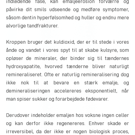
indledende fase, kan emaljeerosion forværre og
påvirke dit smils udseende og medføre symptomer,
såsom dentin hyperfølsomhed og huller og endnu mere
alvorlige tandfrakturer.
Kroppen bruger det kuldioxid, der er til stede i vores
ånde og vandet i vores spyt til at skabe kulsyre, som
opløser de mineraler, der binder sig til tændernes
hydroxyapatite, hvorved tænderne bliver naturligt
remineraliseret. Ofte er naturlig remineralisering dog
ikke nok til at bevare en stærk emalje, og
demineraliseringen accelereres eksponentielt, når
man spiser sukker og forarbejdede fødevarer.
Derudover indeholder emaljen hos voksne ingen celler
og kan derfor ikke regenereres. Enhver skade er
irreversibel, da der ikke er nogen biologisk proces,