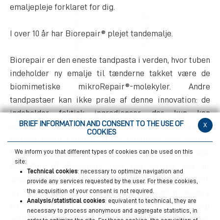
emaljepleje forklaret for dig.
I over 10 år har Biorepair® plejet tandemalje.
Biorepair er den eneste tandpasta i verden, hvor tuben
indeholder ny emalje til tænderne takket være de
biomimetiske mikroRepair®-molekyler. Andre
tandpastaer kan ikke prale af denne innovation: de
indeholder faktisk ingredienser, der kun kan
BRIEF INFORMATION AND CONSENT TO THE USE OF
x
genskabes i munden under bestemte vanskelige
COOKIES
forhold. Hertil kommer, at når bakterier, som skaber
huller i tænderne angriber dine tænder, er de allerede
We inform you that different types of cookies can be used on this
site:
beskyttet af Biorepair; den nye emalje, der er
Technical cookies
: necessary to optimize navigation and
deponeret af Biorepair på dine tænder, angribes først,
provide any services requested by the user. For these cookies,
the acquisition of your consent is not required.
og microRepair er i stand til øjeblikkeligt at reagere
Analysis/statistical cookies
: equivalent to technical, they are
på angrebet ved at frigive zink, som er et naturligt
necessary to process anonymous and aggregate statistics, in
antibakterielt stof, der bekæmper bakteriel plak.