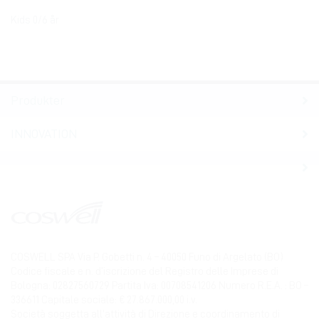
Kids 0/6 år
Produkter
INNOVATION
COSWELL SPA Via P. Gobetti n. 4 – 40050 Funo di Argelato (BO)
Codice fiscale e n. d’iscrizione del Registro delle Imprese di
Bologna: 02827560729 Partita Iva: 00708541206 Numero R.E.A. : BO –
336611 Capitale sociale: € 27.867.000,00 i.v.
Società soggetta all’attività di Direzione e coordinamento di