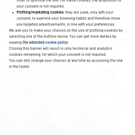
order to optimize the site. For these cookies, the acquisition of
your consent is not required.
Ingen anden tandpasta i verden gør dette! Biorepairs
Profiling/marketing cookies
: they are used, only with your
effektivitet er blevet demonstreret ved videnskabelige
consent, to examine your browsing habits and therefore show
tests ved universitetet i Bologna og ved eksterne
you targeted advertisements, in line with your preferences.
We ask you to make your choices on the use of profiling cookies by
institutter. Undersøgelser er også blevet offentliggjort
selecting one of the buttons below. You can get more details by
i anerkendte internationale videnskabelige
viewing
the extended cookie policy
.
tidsskrifter.
Closing this banner will result in only technical and analytics
cookies remaining, for which your consent is not required.
You can still change your choices at any time by accessing the link
in the footer.