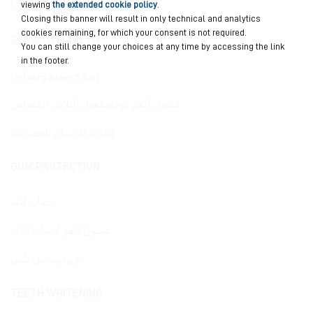
viewing
the extended cookie policy
.
غسول الفم المضاد للبكتيريا
Closing this banner will result in only technical and analytics
cookies remaining, for which your consent is not required.
SENSITIVE TEETH
You can still change your choices at any time by accessing the link
in the footer.
إصلاح سريع وحساس
غسول الفم ذو المفعول الثلاثي الحساس
إضافة للأسنان الحساسة
GUM PROTECTION
حماية للثة
غسول الفم لحماية اللثة
بارودونتجيل بلس
TEETH WHITENING