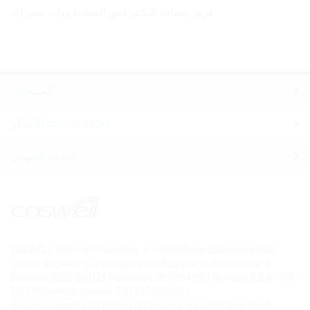
فرش مضادة للبكتيريا من المطاط وذات شعيرات
المنتجات
الابتكار microrepair
القسم المهني
COSWELL SPA Via P. Gobetti n. 4 – 40050 Funo di Argelato (BO)
Codice fiscale e n. d’iscrizione del Registro delle Imprese di
Bologna: 02827560729 Partita Iva: 00708541206 Numero R.E.A. : BO –
336611 Capitale sociale: € 27.867.000,00 i.v.
Società soggetta all’attività di Direzione e coordinamento di