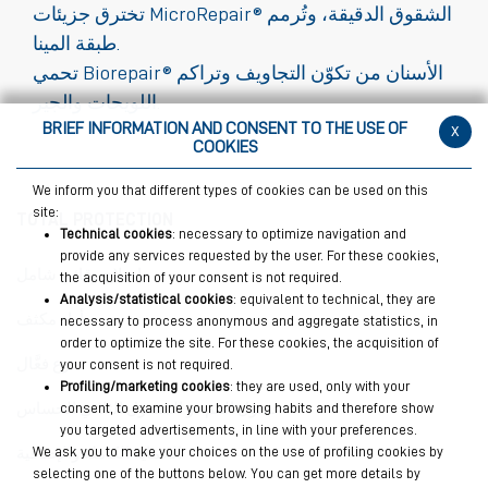
تخترق جزيئات MicroRepair® الشقوق الدقيقة، وتُرمم
طبقة المينا.
تحمي Biorepair® الأسنان من تكوّن التجاويف وتراكم
اللويحات والجير.
BRIEF INFORMATION AND CONSENT TO THE USE OF
x
COOKIES
We inform you that different types of cookies can be used on this
site:
TOTAL PROTECTION
Technical cookies
: necessary to optimize navigation and
provide any services requested by the user. For these cookies,
إصلاح وقائي شامل
the acquisition of your consent is not required.
Analysis/statistical cookies
: equivalent to technical, they are
أداء مكثف
necessary to process anonymous and aggregate statistics, in
order to optimize the site. For these cookies, the acquisition of
درع فعَّال
your consent is not required.
Profiling/marketing cookies
: they are used, only with your
غسول الفم ذو المفعول الثلاثي الحساس
consent, to examine your browsing habits and therefore show
you targeted advertisements, in line with your preferences.
We ask you to make your choices on the use of profiling cookies by
الحماية الكاملة والإضافية
selecting one of the buttons below. You can get more details by