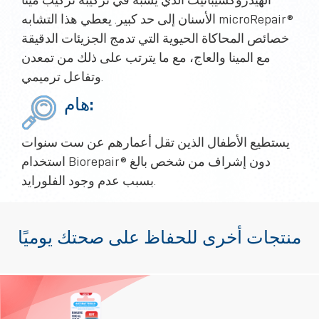
الهيدروكسيباتيت الذي يشبه في تركيبه تركيب مينا
الأسنان إلى حد كبير. يعطي هذا التشابه microRepair®
خصائص المحاكاة الحيوية التي تدمج الجزيئات الدقيقة
مع المينا والعاج، مع ما يترتب على ذلك من تمعدن
وتفاعل ترميمي.
هام:
يستطيع الأطفال الذين تقل أعمارهم عن ست سنوات
استخدام Biorepair® دون إشراف من شخص بالغ
بسبب عدم وجود الفلورايد.
منتجات أخرى للحفاظ على صحتك يوميًا