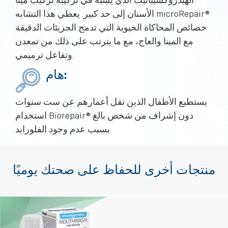
الهيدروكسيباتيت الذي يشبه في تركيبه تركيب مينا
الأسنان إلى حد كبير. يعطي هذا التشابه microRepair®
خصائص المحاكاة الحيوية التي تدمج الجزيئات الدقيقة
مع المينا والعاج، مع ما يترتب على ذلك من تمعدن
وتفاعل ترميمي.
هام:
يستطيع الأطفال الذين تقل أعمارهم عن ست سنوات
استخدام Biorepair® دون إشراف من شخص بالغ
بسبب عدم وجود الفلورايد.
منتجات أخرى للحفاظ على صحتك يوميًا