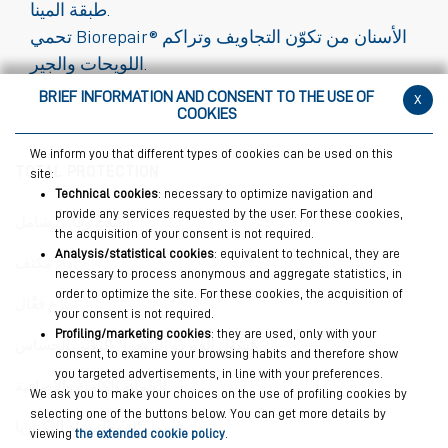
طبقة المينا.
تحمي Biorepair® الأسنان من تكوّن التجاويف وتراكم
اللويحات والجير.
BRIEF INFORMATION AND CONSENT TO THE USE OF
x
COOKIES
We inform you that different types of cookies can be used on this
TOTAL PROTECTION
site:
Technical cookies
: necessary to optimize navigation and
provide any services requested by the user. For these cookies,
إصلاح وقائي شامل
the acquisition of your consent is not required.
Analysis/statistical cookies
: equivalent to technical, they are
أداء مكثف
necessary to process anonymous and aggregate statistics, in
order to optimize the site. For these cookies, the acquisition of
درع فعَّال
your consent is not required.
Profiling/marketing cookies
: they are used, only with your
غسول الفم ذو المفعول الثلاثي الحساس
consent, to examine your browsing habits and therefore show
you targeted advertisements, in line with your preferences.
الحماية الكاملة والإضافية
We ask you to make your choices on the use of profiling cookies by
selecting one of the buttons below. You can get more details by
غسول الفم المضاد للبكتيريا
viewing
the extended cookie policy
.