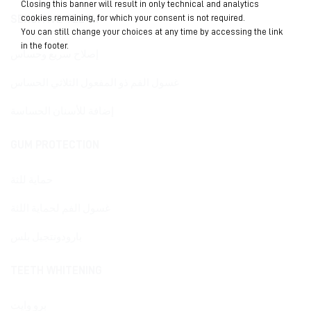
Closing this banner will result in only technical and analytics
cookies remaining, for which your consent is not required.
SENSITIVE TEETH
You can still change your choices at any time by accessing the link
in the footer.
إصلاح سريع وحساس
غسول الفم ذو المفعول الثلاثي الحساس
إضافة للأسنان الحساسة
GUM PROTECTION
حماية للثة
غسول الفم لحماية اللثة
بارودونتجيل بلس
TEETH WHITENING
برو وايت