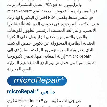
العمل المشترك لزنك PCA والزايليتول. تدافع
microRepair® عن المينا وتُرمم الخدوش الدقيقة لمنع
اختراق البكتيريا لها. زنك PCA هو عنصر نشط يقضي
على البكتيريا الموجودة في تجويف الفم، مُثبطًا نشاطها
الأيضي، والتي تُعد المسبب الرئيسي لظهور اللويحات
والجير والتسوس. يقضي الزايليتول على البكتريا
العقدية الطافرة المسؤولة عن تكوين حمض اللاكتيك
الذي يضر بنية السن مع مرور الوقت، مما يؤدي إلى
إزالة المعادن منها. تحمي تكنولوجيا ®MicroRepair
طبقة المينا من خلال ترميم البقع الدقيقة غير المرئية
بالعين المجردة.
microRepair® ما هي
تتكون MicroRepair® من جزيئات مكونة من