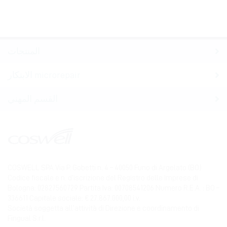
المنتجات
الابتكار microrepair
القسم المهني
COSWELL SPA Via P. Gobetti n. 4 – 40050 Funo di Argelato (BO)
Codice fiscale e n. d’iscrizione del Registro delle Imprese di
Bologna: 02827560729 Partita Iva: 00708541206 Numero R.E.A. : BO –
336611 Capitale sociale: € 27.867.000,00 i.v.
Società soggetta all’attività di Direzione e coordinamento di
Fingual S.r.l.